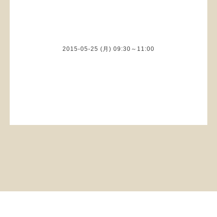
出張カット
2015-05-25 (月) 09:30～11:00
©2026
cut house 四樹（カットハウス しき）
. All Rights