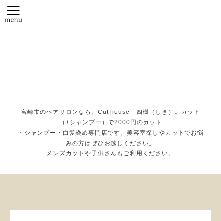
宮崎市でヘアサロンを
お探しなら Cut
house 四樹
宮崎市のヘアサロンなら、Cut house 四樹（しき）。カット
（+シャンプー）で2000円のカット
・シャンプー・白髪染め専門店です。美容室探しやカットでお悩
みの方はぜひお越しください。
メンズカットや子供さんもご利用ください。
カレンダー